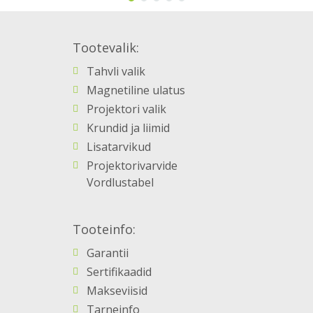
options
may
Tootevalik:
be
chosen
Tahvli valik
on
Magnetiline ulatus
the
Projektori valik
product
Krundid ja liimid
page
Lisatarvikud
Projektorivarvide
Vordlustabel
Tooteinfo:
Garantii
Sertifikaadid
Makseviisid
Tarneinfo