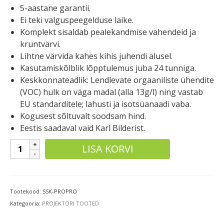
5-aastane garantii.
Ei teki valguspeegelduse laike.
Komplekt sisaldab pealekandmise vahendeid ja
kruntvärvi.
Lihtne värvida kahes kihis juhendi alusel.
Kasutamiskõlblik lõpptulemus juba 24 tunniga.
Keskkonnateadlik: Lendlevate orgaaniliste ühendite
(VOC) hulk on väga madal (alla 13g/l) ning vastab
EU standarditele; lahusti ja isotsüanaadi vaba.
Kogusest sõltuvalt soodsam hind.
Eestis saadaval vaid Karl Bilderist.
Smart
LISA KORVI
projektorivärv
Pro
kogus
Tootekood:
SSK-PROPRO
Kategooria:
PROJEKTORI TOOTED