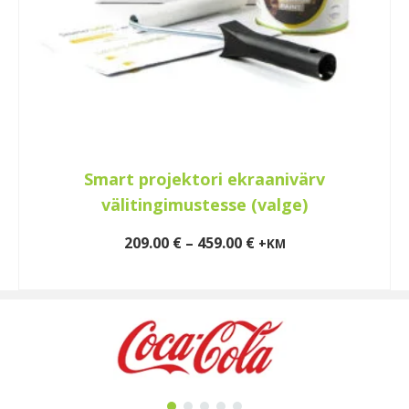
Smart projektori ekraanivärv
välitingimustesse (valge)
Price
209.00
€
–
459.00
€
+KM
range:
VALI
209.00 €
This
through
product
459.00 €
has
multiple
variants.
The