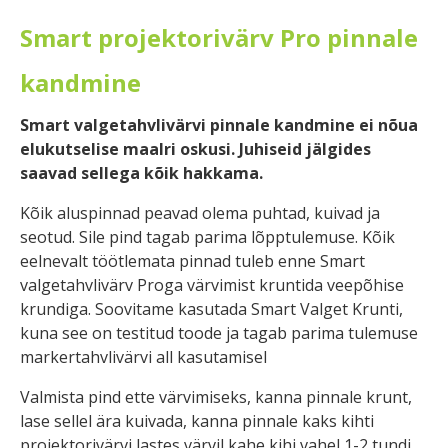
Smart projektorivärv Pro pinnale
kandmine
Smart valgetahvlivärvi pinnale kandmine ei nõua
elukutselise maalri oskusi. Juhiseid jälgides
saavad sellega kõik hakkama.
Kõik aluspinnad peavad olema puhtad, kuivad ja
seotud. Sile pind tagab parima lõpptulemuse. Kõik
eelnevalt töötlemata pinnad tuleb enne Smart
valgetahvlivärv Proga värvimist kruntida veepõhise
krundiga. Soovitame kasutada Smart Valget Krunti,
kuna see on testitud toode ja tagab parima tulemuse
markertahvlivärvi all kasutamisel
Valmista pind ette värvimiseks, kanna pinnale krunt,
lase sellel ära kuivada, kanna pinnale kaks kihti
projektorivärvi lastes värvil kahe kihi vahel 1-2 tundi