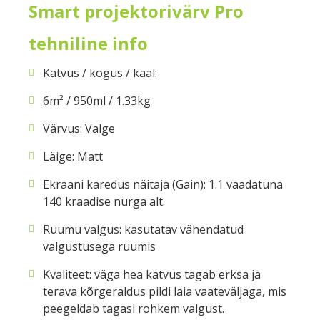
Smart projektorivärv Pro
tehniline info
Katvus / kogus / kaal:
6m² / 950ml / 1.33kg
Värvus: Valge
Läige: Matt
Ekraani karedus näitaja (Gain): 1.1 vaadatuna
140 kraadise nurga alt.
Ruumu valgus: kasutatav vähendatud
valgustusega ruumis
Kvaliteet: väga hea katvus tagab erksa ja
terava kõrgeraldus pildi laia vaateväljaga, mis
peegeldab tagasi rohkem valgust.