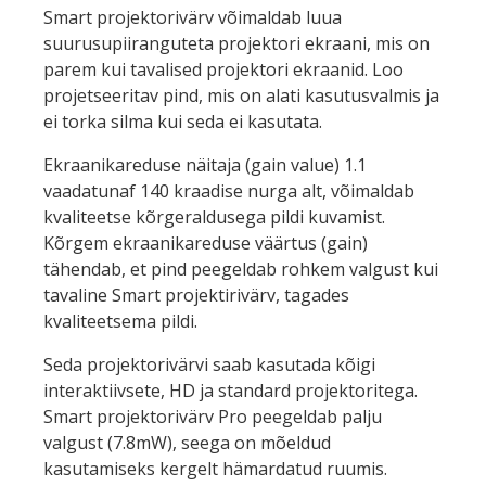
Smart projektorivärv võimaldab luua
suurusupiiranguteta projektori ekraani, mis on
parem kui tavalised projektori ekraanid. Loo
projetseeritav pind, mis on alati kasutusvalmis ja
ei torka silma kui seda ei kasutata.
Ekraanikareduse näitaja (gain value) 1.1
vaadatunaf 140 kraadise nurga alt, võimaldab
kvaliteetse kõrgeraldusega pildi kuvamist.
Kõrgem ekraanikareduse väärtus (gain)
tähendab, et pind peegeldab rohkem valgust kui
tavaline Smart projektirivärv, tagades
kvaliteetsema pildi.
Seda projektorivärvi saab kasutada kõigi
interaktiivsete, HD ja standard projektoritega.
Smart projektorivärv Pro peegeldab palju
valgust (7.8mW), seega on mõeldud
kasutamiseks kergelt hämardatud ruumis.