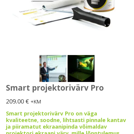
Smart projektorivärv Pro
209.00
€
+KM
Smart projektorivärv Pro on väga
kvaliteetne, soodne, lihtsasti pinnale kantav
ja piiramatut ekraanipinda võimaldav
projektori ekraani värv, mille lõpptulemus