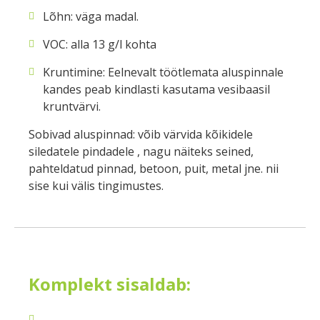
Lõhn: väga madal.
VOC: alla 13 g/l kohta
Kruntimine: Eelnevalt töötlemata aluspinnale
kandes peab kindlasti kasutama vesibaasil
kruntvärvi.
Sobivad aluspinnad: võib värvida kõikidele
siledatele pindadele , nagu näiteks seined,
pahteldatud pinnad, betoon, puit, metal jne. nii
sise kui välis tingimustes.
Komplekt sisaldab: