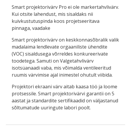
Smart projektorivärv Pro ei ole markertahvlivärv.
Kui otsite lahendust, mis sisaldaks nii
kuivkustutuspinda koos projetseeritava
pinnaga, vaadake
Smart projektorivärv on keskkonnasõbralik valik
madalaima lendlevate orgaaniliste ühendite
(VOC) sisaldusega võrreldes konkureerivate
toodetega. Samuti on Valgetahvlivärv
isotsüanaadi vaba, mis võimalda ventileeritud
ruumis värvimise ajal inimestel ohutult viibida.
Projektori ekraani värv aitab kaasa töö ja loome
protsessile. Smart projektorivärvi garantii on 5
aastat ja standardite sertifikaadid on väljastanud
sõltumatude uuringute labori poolt.