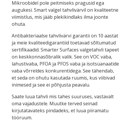
Mikroobidel pole peitmiseks pragusid ega
augukesi. Smart valgel tahvlivärvil on kvaliteetne
viimistlus, mis jääb plekikindlaks ilma joonte
ohuta.
Antibakteriaalse tahvlivärvi garantii on 10 aastat
ja meie kvaliteedigarantiid toetavad sõltumatud
sertifikaadid. Smarter Surfaces valgetahvli tapeet
on keskkonnasõbralik valik. See on VOC vaba,
lahustivaba, PFOA ja PFOS vaba ja isotsüanaatide
vaba võrreldes konkurentidega. See tähendab,
et seda on ohutu kasutada ruumis, kus viibivad
inimesed ja see ei põhjusta peavalu.
Saate luua tahvli mis tahes suuruses, vastavalt
oma vajadustele. Muutke terved seinad
kirjutatavateks pindadeks, et luua piiramatu
tööruum.