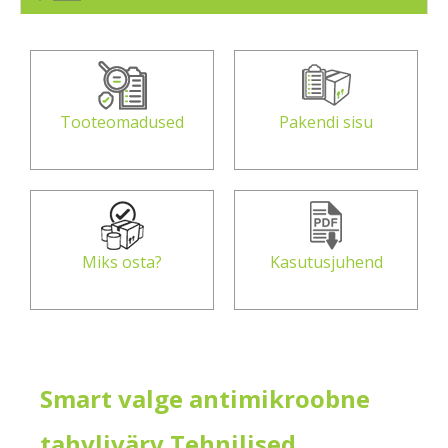
Tooteomadused
Pakendi sisu
Miks osta?
Kasutusjuhend
Smart valge antimikroobne
tahvlivärv Tehnilised