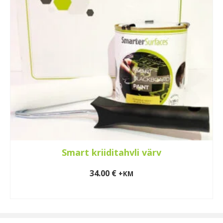
Smart kriiditahvli värv
34.00
€
+KM
LISA KORVI