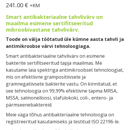
241.00
€
+KM
Smart antibakteriaalne tahvlivärv on
maailma esimene sertifitseeritud
mikroobivastane tahvlivärv.
Toode on välja töötatud üle kümne aasta tahvli ja
antimikroobse värvi tehnoloogiaga.
Smart antibakteriaalne tahvlivärv on esimene
bakterite sertifitseeritud tapja maailmas. Me
kasutame laia spektriga antimikroobset tehnoloogiat,
mis on efektiivne grampositiivsete ja
gramnegatiivsete bakterite vastu. On kinnitatud, et
see tehnoloogia on 99,99% efektiivne tapma MRSA,
MSSA, salmonelloosi, stafülokoki, coli-, entero- ja
pärmseenebaktereid.
Meie väga tõhus antibakteriaalne tehnoloogia on
registreeritud kasutamiseks ja testitud ISO 22196-le.