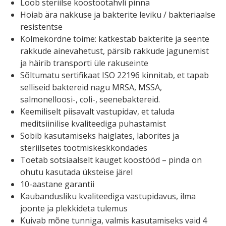
Loob steriilse koostöötahvli pinna
Hoiab ära nakkuse ja bakterite leviku / bakteriaalse
resistentse
Kolmekordne toime: katkestab bakterite ja seente
rakkude ainevahetust, pärsib rakkude jagunemist
ja häirib transporti üle rakuseinte
Sõltumatu sertifikaat ISO 22196 kinnitab, et tapab
selliseid baktereid nagu MRSA, MSSA,
salmonelloosi-, coli-, seenebaktereid.
Keemiliselt piisavalt vastupidav, et taluda
meditsiinilise kvaliteediga puhastamist
Sobib kasutamiseks haiglates, laborites ja
steriilsetes tootmiskeskkondades
Toetab sotsiaalselt kauget koostööd – pinda on
ohutu kasutada üksteise järel
10-aastane garantii
Kaubandusliku kvaliteediga vastupidavus, ilma
joonte ja plekkideta tulemus
Kuivab mõne tunniga, valmis kasutamiseks vaid 4