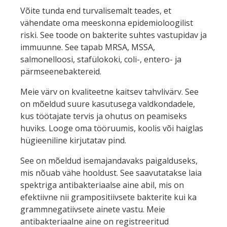
Võite tunda end turvalisemalt teades, et
vähendate oma meeskonna epidemioloogilist
riski. See toode on bakterite suhtes vastupidav ja
immuunne. See tapab MRSA, MSSA,
salmonelloosi, stafülokoki, coli-, entero- ja
pärmseenebaktereid.
Meie värv on kvaliteetne kaitsev tahvlivärv. See
on mõeldud suure kasutusega valdkondadele,
kus töötajate tervis ja ohutus on peamiseks
huviks. Looge oma tööruumis, koolis või haiglas
hügieeniline kirjutatav pind.
See on mõeldud isemajandavaks paigalduseks,
mis nõuab vähe hooldust. See saavutatakse laia
spektriga antibakteriaalse aine abil, mis on
efektiivne nii grampositiivsete bakterite kui ka
grammnegatiivsete ainete vastu. Meie
antibakteriaalne aine on registreeritud