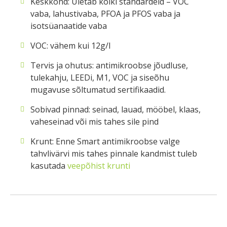
Keskkond: Ületab kõiki standardeid – VOC
vaba, lahustivaba, PFOA ja PFOS vaba ja
isotsüanaatide vaba
VOC: vähem kui 12g/l
Tervis ja ohutus: antimikroobse jõudluse,
tulekahju, LEEDi, M1, VOC ja siseõhu
mugavuse sõltumatud sertifikaadid.
Sobivad pinnad: seinad, lauad, mööbel, klaas,
vaheseinad või mis tahes sile pind
Krunt: Enne Smart antimikroobse valge
tahvlivärvi mis tahes pinnale kandmist tuleb
kasutada
veepõhist krunti