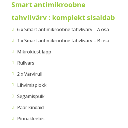
Smart antimikroobne
tahvlivärv : komplekt sisaldab
6 x Smart antimikroobne tahvlivärv – A osa
1 x Smart antimikroobne tahvlivärv – B osa
Mikrokiust lapp
Rullvars
2 x Värvirull
Lihvimisplokk
Segamispulk
Paar kindaid
Pinnakleebis