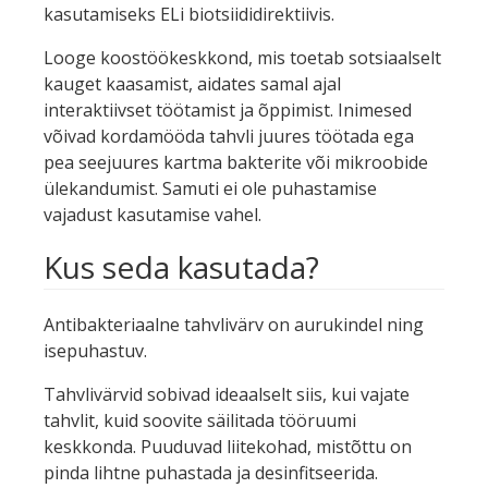
kasutamiseks ELi biotsiididirektiivis.
Looge koostöökeskkond, mis toetab sotsiaalselt
kauget kaasamist, aidates samal ajal
interaktiivset töötamist ja õppimist. Inimesed
võivad kordamööda tahvli juures töötada ega
pea seejuures kartma bakterite või mikroobide
ülekandumist. Samuti ei ole puhastamise
vajadust kasutamise vahel.
Kus seda kasutada?
Antibakteriaalne tahvlivärv on aurukindel ning
isepuhastuv.
Tahvlivärvid sobivad ideaalselt siis, kui vajate
tahvlit, kuid soovite säilitada tööruumi
keskkonda. Puuduvad liitekohad, mistõttu on
pinda lihtne puhastada ja desinfitseerida.