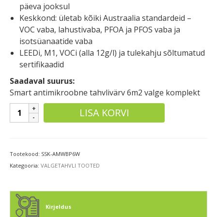
päeva jooksul
Keskkond: ületab kõiki Austraalia standardeid –
VOC vaba, lahustivaba, PFOA ja PFOS vaba ja
isotsüanaatide vaba
LEEDi, M1, VOCi (alla 12g/l) ja tulekahju sõltumatud
sertifikaadid
Saadaval suurus:
Smart antimikroobne tahvlivärv 6m2 valge komplekt
Smart
LISA KORVI
antibakteriaalne
tahvlivärv
kogus
Tootekood:
SSK-AMWBP6W
Kategooria:
VALGETAHVLI TOOTED
Kirjeldus