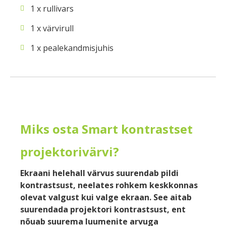
1 x rullivars
1 x värvirull
1 x pealekandmisjuhis
Miks osta Smart kontrastset
projektorivärvi?
Ekraani helehall värvus suurendab pildi
kontrastsust, neelates rohkem keskkonnas
olevat valgust kui valge ekraan. See aitab
suurendada projektori kontrastsust, ent
nõuab suurema luumenite arvuga