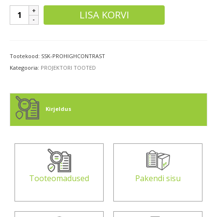
Smart
LISA KORVI
kontrastne
projektorivärv
(helehall)
kogus
Tootekood:
SSK-PROHIGHCONTRAST
Kategooria:
PROJEKTORI TOOTED
Kirjeldus
Tooteomadused
Pakendi sisu