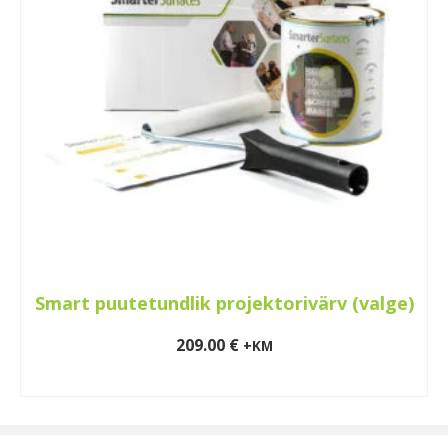
Smart puutetundlik projektorivärv (valge)
209.00
€
+KM
LISA KORVI