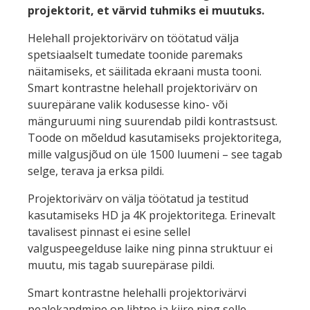
projektorit, et värvid tuhmiks ei muutuks.
Helehall projektorivärv on töötatud välja
spetsiaalselt tumedate toonide paremaks
näitamiseks, et säilitada ekraani musta tooni.
Smart kontrastne helehall projektorivärv on
suurepärane valik kodusesse kino- või
mänguruumi ning suurendab pildi kontrastsust.
Toode on mõeldud kasutamiseks projektoritega,
mille valgusjõud on üle 1500 luumeni – see tagab
selge, terava ja erksa pildi.
Projektorivärv on välja töötatud ja testitud
kasutamiseks HD ja 4K projektoritega. Erinevalt
tavalisest pinnast ei esine sellel
valguspeegelduse laike ning pinna struktuur ei
muutu, mis tagab suurepärase pildi.
Smart kontrastne helehalli projektorivärvi
pealekandmine on lihtne ja kiire ning selle