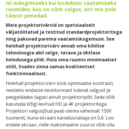
nii mängimiseks kui kodukino vaatamiseks
ruumides, kus on nõrk valgus, ent mis pole
täiesti pimedad.
Meie projektorivärvid on spetsiaalselt
väljatöötatud ja testitud standardprojektoritega
ning pakuvad parema vaatamiskogemuse. See
helehall projektorivärv annab oma kihilise
tehnoloogia abil selge, terava ja ühtlase
heledusega pildi. Hoia oma ruumis minimaalset
stiili, lisades sinna samas kvaliteetset
funktsionaalsust.
Helehall projektorivärv loob optimaalse kontrasti,
neelates endasse keskkonnast tulevat valgust ja
peegeldades tagasi ainult projektoripilti. Seda võib
kasutada kõigi levinud HD ja 4K projektoritega.
Projektori valgusjõud peab olema vähemalt 1500
luumenit, kuna ekraani karedusnäitaja on 0,6. Loo
endale ekraan, mille maksimaalne suurus võib olla