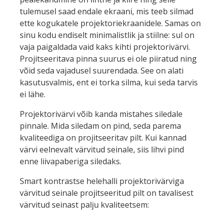
tulemusel saad endale ekraani, mis teeb silmad
ette kogukatele projektoriekraanidele. Samas on
sinu kodu endiselt minimalistlik ja stiilne: sul on
vaja paigaldada vaid kaks kihti projektorivärvi.
Projitseeritava pinna suurus ei ole piiratud ning
võid seda vajadusel suurendada. See on alati
kasutusvalmis, ent ei torka silma, kui seda tarvis
ei lähe.
Projektorivärvi võib kanda mistahes siledale
pinnale. Mida siledam on pind, seda parema
kvaliteediga on projitseeritav pilt. Kui kannad
värvi eelnevalt värvitud seinale, siis lihvi pind
enne liivapaberiga siledaks.
Smart kontrastse helehalli projektorivärviga
värvitud seinale projitseeritud pilt on tavalisest
värvitud seinast palju kvaliteetsem: