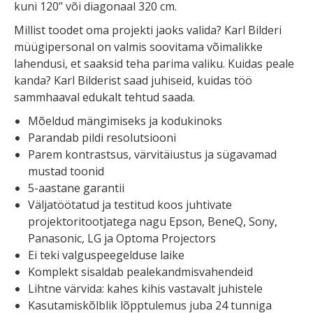
kuni 120’’ või diagonaal 320 cm.
Millist toodet oma projekti jaoks valida? Karl Bilderi
müügipersonal on valmis soovitama võimalikke
lahendusi, et saaksid teha parima valiku. Kuidas peale
kanda? Karl Bilderist saad juhiseid, kuidas töö
sammhaaval edukalt tehtud saada.
Mõeldud mängimiseks ja kodukinoks
Parandab pildi resolutsiooni
Parem kontrastsus, värvitäiustus ja sügavamad
mustad toonid
5-aastane garantii
Väljatöötatud ja testitud koos juhtivate
projektoritootjatega nagu Epson, BeneQ, Sony,
Panasonic, LG ja Optoma Projectors
Ei teki valguspeegelduse laike
Komplekt sisaldab pealekandmisvahendeid
Lihtne värvida: kahes kihis vastavalt juhistele
Kasutamiskõlblik lõpptulemus juba 24 tunniga