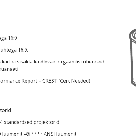
ega 16:9
suhtega 16:9.
eid: ei sisalda lendlevaid orgaanilisi ühendeid
tsüanaati
erformance Report – CREST (Cert Needed)
torid
K, standardsed projektorid
0 luumenit või **** ANSI luumenit