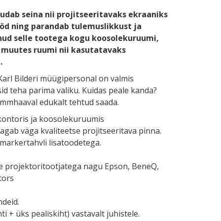
dab seina nii projitseeritavaks ekraaniks
ööd ning parandab tulemuslikkust ja
nud selle tootega kogu koosolekuruumi,
 muutes ruumi nii kasutatavaks
.
 Karl Bilderi müügipersonal on valmis
id teha parima valiku. Kuidas peale kanda?
 sammhaaval edukalt tehtud saada.
kontoris ja koosolekuruumis
agab väga kvaliteetse projitseeritava pinna.
 markertahvli lisatoodetega.
ate projektoritootjatega nagu Epson, BeneQ,
tors
deid.
i + üks pealiskiht) vastavalt juhistele.