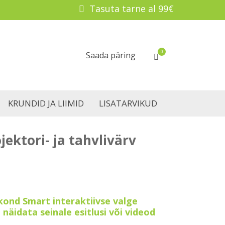
Tasuta tarne al 99€
0
Saada päring
KRUNDID JA LIIMID
LISATARVIKUD
jektori- ja tahvlivärv
kond Smart interaktiivse valge
 näidata seinale esitlusi või videod