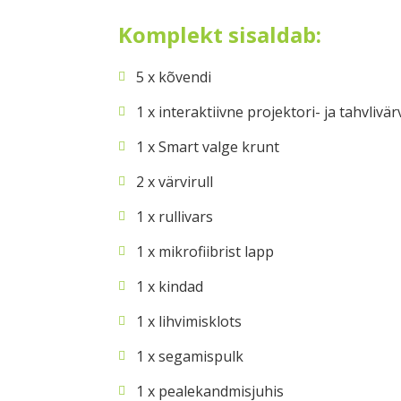
Komplekt sisaldab:
5 x kõvendi
1 x interaktiivne projektori- ja tahvlivär
1 x Smart valge krunt
2 x värvirull
1 x rullivars
1 x mikrofiibrist lapp
1 x kindad
1 x lihvimisklots
1 x segamispulk
1 x pealekandmisjuhis