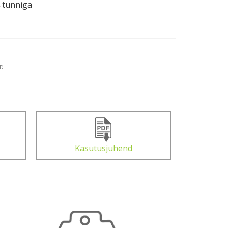
 tunniga
D
Kasutusjuhend