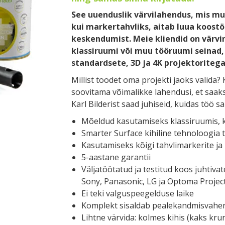
See uuenduslik värvilahendus, mis muu
kui markertahvliks, aitab luua koost
keskendumist. Meie kliendid on värvi
klassiruumi või muu tööruumi seinad,
standardsete, 3D ja 4K projektoritega
Millist toodet oma projekti jaoks valida?
soovitama võimalikke lahendusi, et saaks
Karl Bilderist saad juhiseid, kuidas töö
Mõeldud kasutamiseks klassiruumis, 
Smarter Surface kihiline tehnoloogia t
Kasutamiseks kõigi tahvlimarkerite ja
5-aastane garantii
Väljatöötatud ja testitud koos juhtiv
Sony, Panasonic, LG ja Optoma Projec
Ei teki valguspeegelduse laike
Komplekt sisaldab pealekandmisvahen
Lihtne värvida: kolmes kihis (kaks krunt