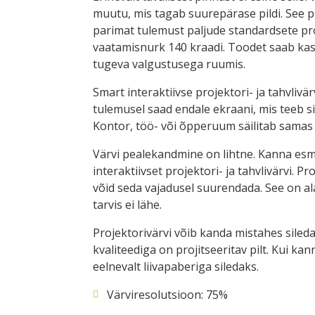
muutu, mis tagab suurepärase pildi. See 
parimat tulemust paljude standardsete pro
vaatamisnurk 140 kraadi. Toodet saab kasu
tugeva valgustusega ruumis.
Smart interaktiivse projektori- ja tahvlivär
tulemusel saad endale ekraani, mis teeb s
Kontor, töö- või õpperuum säilitab samas mi
Värvi pealekandmine on lihtne. Kanna esmal
interaktiivset projektori- ja tahvlivärvi. P
võid seda vajadusel suurendada. See on ala
tarvis ei lähe.
Projektorivärvi võib kanda mistahes siled
kvaliteediga on projitseeritav pilt. Kui kann
eelnevalt liivapaberiga siledaks.
Värviresolutsioon: 75%