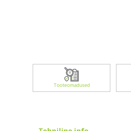
Tooteomadused
Tehniline info