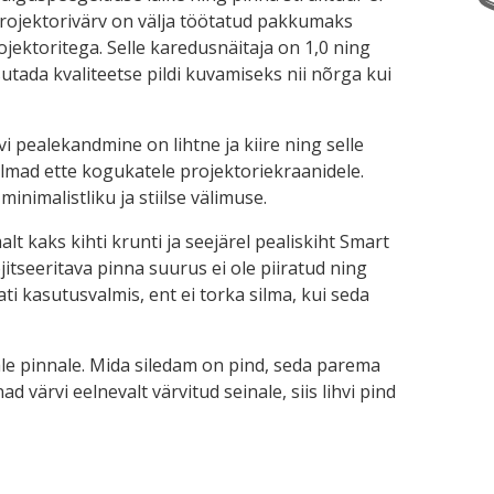
projektorivärv on välja töötatud pakkumaks
jektoritega. Selle karedusnäitaja on 1,0 ning
tada kvaliteetse pildi kuvamiseks nii nõrga kui
vi pealekandmine on lihtne ja kiire ning selle
ilmad ette kogukatele projektoriekraanidele.
nimalistliku ja stiilse välimuse.
t kaks kihti krunti ja seejärel pealiskiht Smart
rojitseeritava pinna suurus ei ole piiratud ning
ti kasutusvalmis, ent ei torka silma, kui seda
ale pinnale. Mida siledam on pind, seda parema
ad värvi eelnevalt värvitud seinale, siis lihvi pind