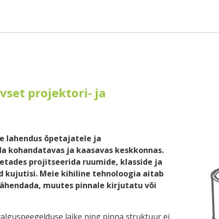
vset projektori- ja
ne lahendus õpetajatele ja
ada kohandatavas ja kaasavas keskkonnas.
etades projitseerida ruumide, klasside ja
 kujutisi. Meie kihiline tehnoloogia aitab
ähendada, muutes pinnale kirjutatu või
l valguspeegelduse laike ning pinna struktuur ei