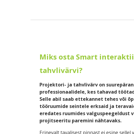
Miks osta Smart interaktii
tahvlivärvi?
Projektori- ja tahvlivärv on suurepära
professionaalidele, kes tahavad tööt
Selle abil saab ettekannet tehes või õp
tööruumide seintele erksaid ja teravaid
eredates ruumides valguspeegeldust v
projitseeritu paremini nähtavaks.
Erinevalt tavalisest pinnast ei esine selle