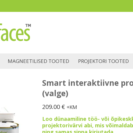
MAGNEETILISED TOOTED
PROJEKTORI TOOTED
Smart interaktiivne pro
(valge)
209.00
€
+KM
Loo dünaamiline töö- või õpikesk
projektorivärvi abi, mis võimaldab
ning samas sinna kirjutada.