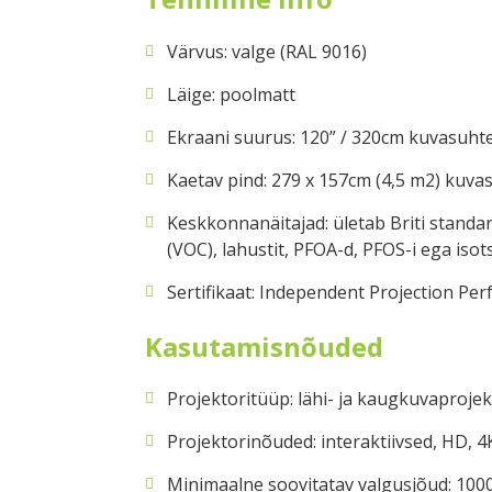
Värvus: valge (RAL 9016)
Läige: poolmatt
Ekraani suurus: 120” / 320cm kuvasuht
Kaetav pind: 279 x 157cm (4,5 m2) kuva
Keskkonnanäitajad: ületab Briti standard
(VOC), lahustit, PFOA-d, PFOS-i ega iso
Sertifikaat: Independent Projection P
Kasutamisnõuded
Projektoritüüp: lähi- ja kaugkuvaprojek
Projektorinõuded: interaktiivsed, HD, 4
Minimaalne soovitatav valgusjõud: 100